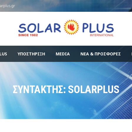
larplus.gr
LUS
ΥΠΟΣΤΉΡΙΞΗ
MEDIA
ΝΈΑ & ΠΡΟΣΦΟΡΈΣ
ΣΥΝΤΆΚΤΗΣ:
SOLARPLUS