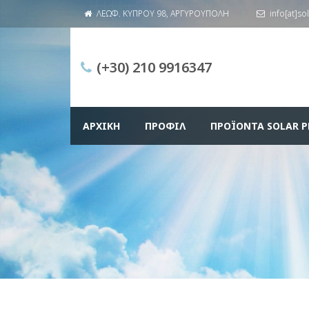
ΛΕΩΦ. ΚΥΠΡΟΥ 98, ΑΡΓΥΡΟΥΠΟΛΗ
info[at]so
(+30) 210 9916347
ΑΡΧΙΚΉ
ΠΡΟΦΊΛ
ΠΡΟΪΌΝΤΑ SOLAR P