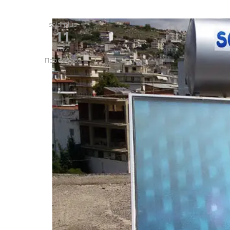
solarplus
11
Ιαν
Προσφορές